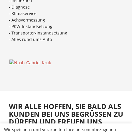
- Inspektion
- Diagnose
- Klimaservice
- Achsvermessung
- PKW-Instandsetzung
- Transporter-Instandsetzung
- Alles rund ums Auto
WIR ALLE HOFFEN, SIE BALD ALS
KUNDEN BEI UNS BEGRÜSSEN ZU D
ÜRFEN UND FREUEN UNS D
ARAUF, IHNEN UND IHREM A
Wir speichern und verarbeiten Ihre personenbezogenen